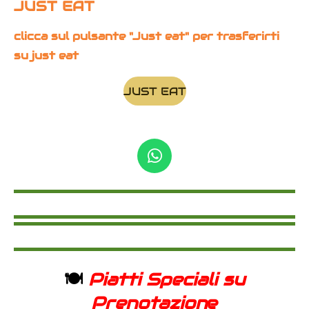
JUST EAT
clicca sul pulsante "Just eat" per trasferirti
su just eat
JUST EAT
W
h
a
t
s
A
p
🍽️
Piatti Speciali su
p
Prenotazion
e