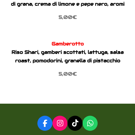
di grana, crema di limone e pepe nero, aromi
5,00€
Gamberotto
Riso Shari, gamberi scottati, lattuga, salsa
roast, pomodorini, granella di pistacchio
5,00€
F
I
T
W
a
n
i
h